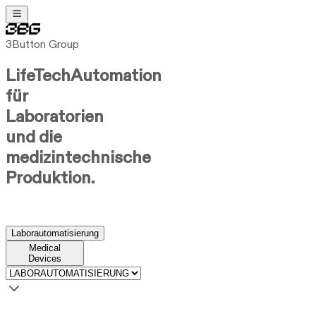
3Button Group
LifeTech
Automation
für
Laboratorien
und die
medizintechnische
Produktion.
Laborautomatisierung
Medical
Devices