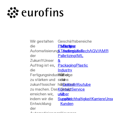
Wir gestalten
Geschäftsbereiche
die
Packing
Machine
Partner
Automatisierung
&
Tending
Automation
LifeTech
AGV/AMR
der
Palletizing
IML
Zukunft
Unser
&
Auftrag ist es,
Packaging
Plastic
die
Industry
Fertigungsindustrie
Wir
Über
Folge
zu stärken und
sind
die
uns
zukunftssicher
hier
3Button
LinkedIn
Youtube
zu machen. Das
Kontakt
Group
Service
erreichen wir,
und
Über
indem wir die
Support
uns
Nachhaltigkeit
Karriere
Uns
Entwicklung
Kunden
der