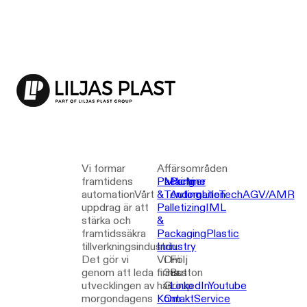
Vi formar
Affärsområden
framtidens
Packing
Machine
Partner
automation
Vårt
&
Tending
Automation
LifeTech
AGV/AMR
uppdrag är att
Palletizing
IML
stärka och
&
framtidssäkra
Packaging
Plastic
tillverkningsindustrin.
Industry
Det gör vi
Vi
Om
Följ
genom att leda
finns
3Button
oss
utvecklingen av
här
Group
LinkedIn
Youtube
morgondagens
Kontakt
Om
Service