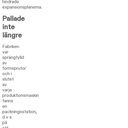
hindrade
expansionsplanerna.
Pallade
inte
längre
Fabriken
var
sprängfylld
av
formsprutor
och i
slutet
av
varje
produktionsmaskin
fanns
en
packningsstation,
d v s
på
ett