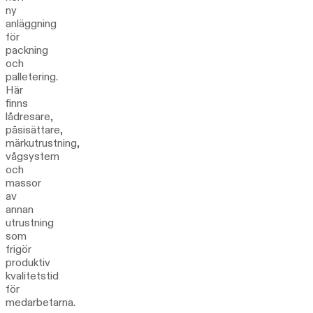
ny
anläggning
för
packning
och
palletering.
Här
finns
lådresare,
påsisättare,
märkutrustning,
vågsystem
och
massor
av
annan
utrustning
som
frigör
produktiv
kvalitetstid
för
medarbetarna.