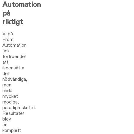
Automation
på
riktigt
Vi på
Front
Automation
fick
förtroendet
att
iscensätta
det
nödvändiga,
men
ändå
mycket
modiga,
paradigmskiftet.
Resultatet
blev
en
komplett