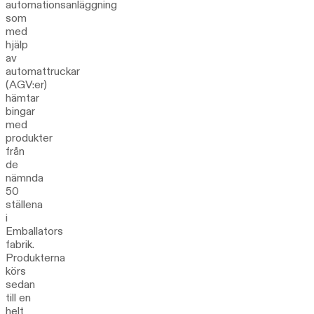
automationsanläggning
som
med
hjälp
av
automattruckar
(AGV:er)
hämtar
bingar
med
produkter
från
de
nämnda
50
ställena
i
Emballators
fabrik.
Produkterna
körs
sedan
till en
helt