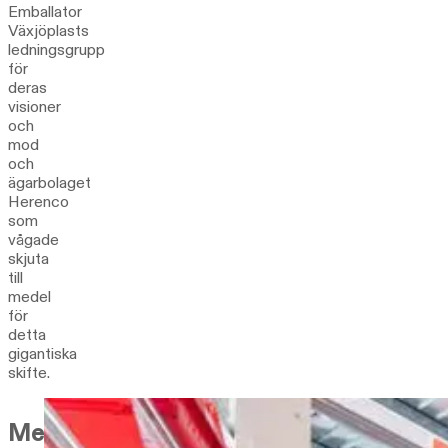
Emballator
Växjöplasts
ledningsgrupp
för
deras
visioner
och
mod
och
ägarbolaget
Herenco
som
vågade
skjuta
till
medel
för
detta
gigantiska
skifte.
Mer