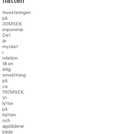
hatten
Investeringen
på
30MSEK
imponerar.
Det
är
mycket
i
relation
till en
årlig
omsättning
på
ca
150MSEK.
Vi
lyfter
på
hatten
och
applåderar
både