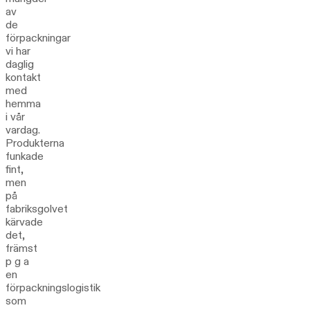
av
de
förpackningar
vi har
daglig
kontakt
med
hemma
i vår
vardag.
Produkterna
funkade
fint,
men
på
fabriksgolvet
kärvade
det,
främst
p g a
en
förpackningslogistik
som