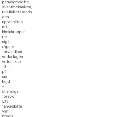
paradigmskifte.
Kvantmekaniken,
relativitetsteorin
och
upptäckten
att
himlakroppar
rör
sig i
elipser
förvandlade
vedertagen
vetenskap
till –
på
sin
höjd
–
charmiga
försök.
Ett
tankeskifte
var
precis