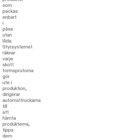
som
packas
enbart
i
påse
utan
låda.
Styrsystemet
räknar
varje
skott
formsprutorna
gör
ute i
produktion,
dirigerar
automattruckarna
till
att
hämta
produkterna,
tippa
dem