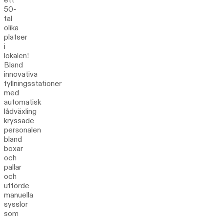
50-
tal
olika
platser
i
lokalen!
Bland
innovativa
fyllningsstationer
med
automatisk
lådväxling
kryssade
personalen
bland
boxar
och
pallar
och
utförde
manuella
sysslor
som