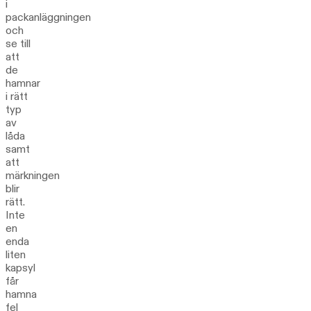
i
packanläggningen
och
se till
att
de
hamnar
i rätt
typ
av
låda
samt
att
märkningen
blir
rätt.
Inte
en
enda
liten
kapsyl
får
hamna
fel