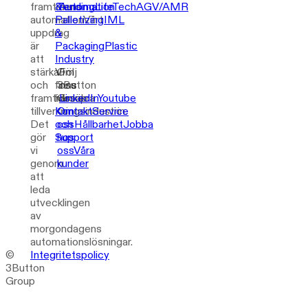
framtidens
&
Tending
Automation
LifeTech
AGV/AMR
automation
Palletizing
Vårt
IML
uppdrag
&
är
Packaging
Plastic
att
Industry
stärka
Vi
Om
Följ
och
finns
3Button
oss
framtidssäkra
här
Group
LinkedIn
Youtube
tillverkningsindustrin.
Kontakt
Om
Service
Det
och
oss
Hållbarhet
Jobba
gör
Support
hos
vi
oss
Våra
genom
kunder
att
leda
utvecklingen
av
morgondagens
automationslösningar.
©
Integritetspolicy
3Button
Group