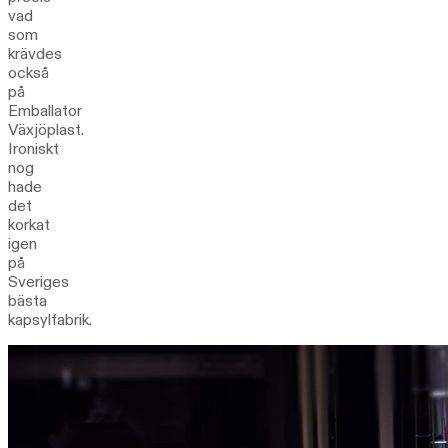
vad
som
krävdes
också
på
Emballator
Växjöplast.
Ironiskt
nog
hade
det
korkat
igen
på
Sveriges
bästa
kapsylfabrik.