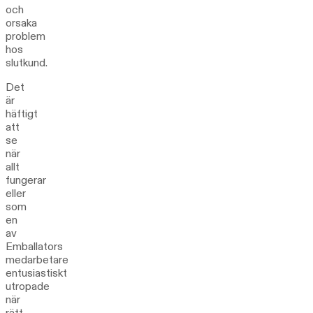
och
orsaka
problem
hos
slutkund.
Det
är
häftigt
att
se
när
allt
fungerar
eller
som
en
av
Emballators
medarbetare
entusiastiskt
utropade
när
rätt