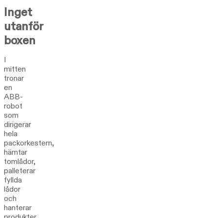
Inget
utanför
boxen
I
mitten
tronar
en
ABB-
robot
som
dirigerar
hela
packorkestern,
hämtar
tomlådor,
palleterar
fyllda
lådor
och
hanterar
produkter