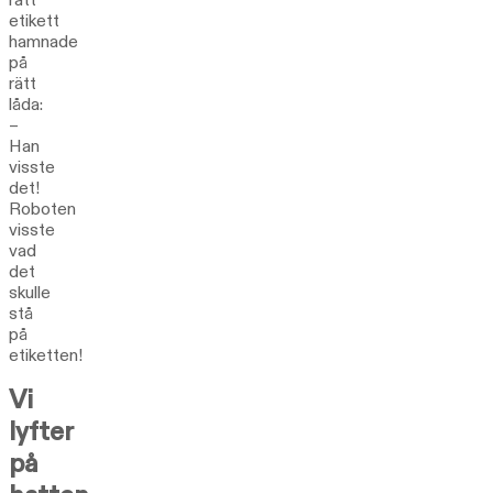
etikett
hamnade
på
rätt
låda:
–
Han
visste
det!
Roboten
visste
vad
det
skulle
stå
på
etiketten!
Vi
lyfter
på