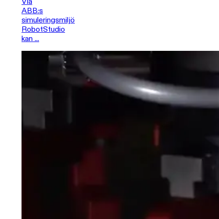
Via
ABB:s
simuleringsmiljö
RobotStudio
kan ...