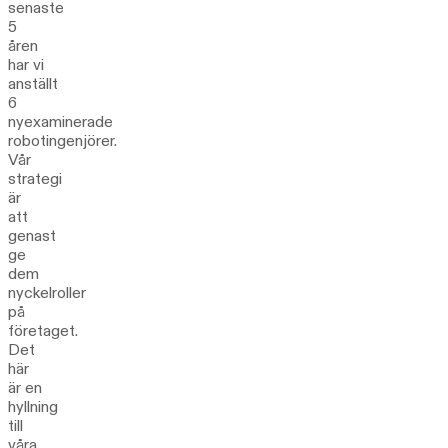
senaste
5
åren
har vi
anställt
6
nyexaminerade
robotingenjörer.
Vår
strategi
är
att
genast
ge
dem
nyckelroller
på
företaget.
Det
här
är en
hyllning
till
våra