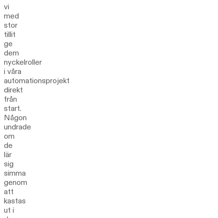
vi
med
stor
tillit
ge
dem
nyckelroller
i våra
automationsprojekt
direkt
från
start.
Någon
undrade
om
de
lär
sig
simma
genom
att
kastas
ut i