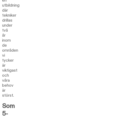
en
utbildning
där
tekniker
drillas
under
två
år
inom
de
områden
vi
tycker
är
viktigast
och
våra
behov
är
störst.
Som
5-