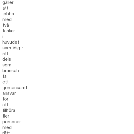
gäller
att
jobba
med
två
tankar
i
huvudet
samtidigt:
att
dels
som
bransch
ta
ett
gemensamt
ansvar
för
att
tillföra
fler
personer
med
rätt