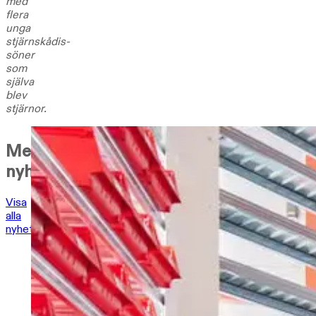
med
flera
unga
stjärnskådis-
söner
som
själva
blev
stjärnor.
Mer
nyheter
Visa
alla
nyheter