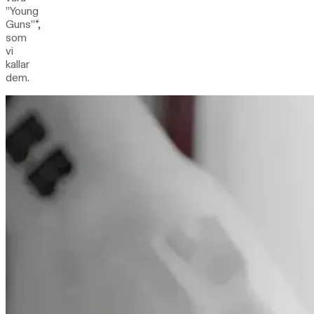
”Young
Guns”*,
som
vi
kallar
dem.