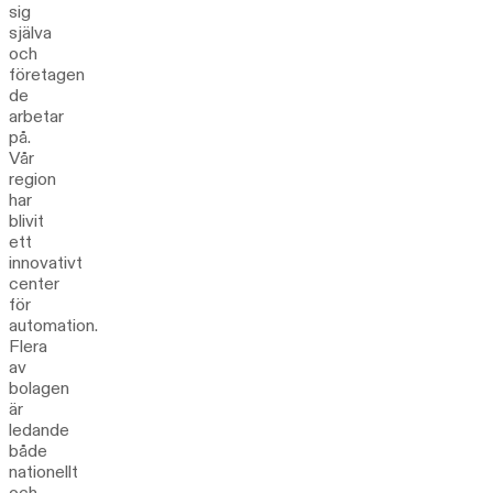
sig
själva
och
företagen
de
arbetar
på.
Vår
region
har
blivit
ett
innovativt
center
för
automation.
Flera
av
bolagen
är
ledande
både
nationellt
och