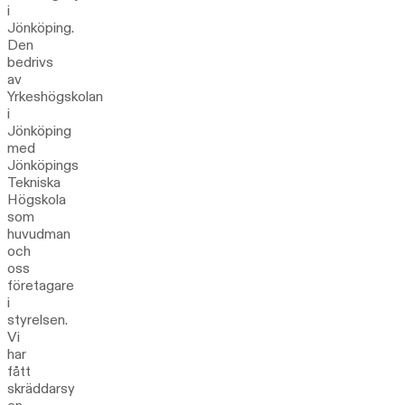
i
Jönköping.
Den
bedrivs
av
Yrkeshögskolan
i
Jönköping
med
Jönköpings
Tekniska
Högskola
som
huvudman
och
oss
företagare
i
styrelsen.
Vi
har
fått
skräddarsy