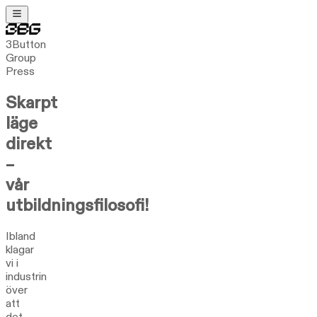
3Button
Group
Press
Skarpt
läge
direkt
–
vår
utbildningsfilosofi!
Ibland
klagar
vi i
industrin
över
att
det