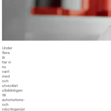
Under
flera
år
har vi
nu
varit
med
och
utvecklat
utbildningen
till
automations-
och
robotingenjör