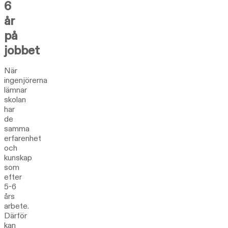
6
år
på
jobbet
När
ingenjörerna
lämnar
skolan
har
de
samma
erfarenhet
och
kunskap
som
efter
5-6
års
arbete.
Därför
kan