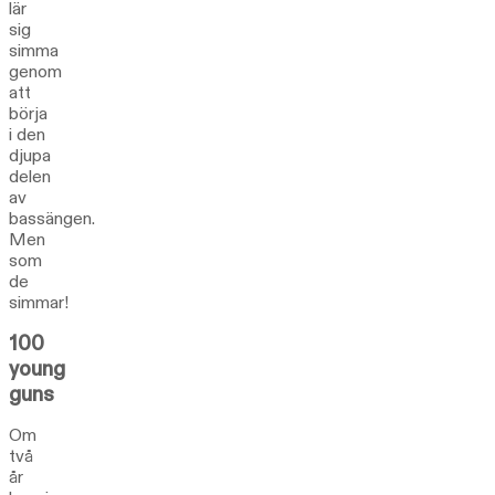
lär
sig
simma
genom
att
börja
i den
djupa
delen
av
bassängen.
Men
som
de
simmar!
100
young
guns
Om
två
år