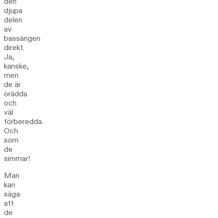
den
djupa
delen
av
bassängen
direkt.
Ja,
kanske,
men
de är
orädda
och
väl
förberedda.
Och
som
de
simmar!
Man
kan
säga
att
de