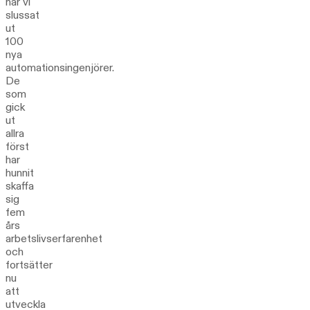
har vi
slussat
ut
100
nya
automationsingenjörer.
De
som
gick
ut
allra
först
har
hunnit
skaffa
sig
fem
års
arbetslivserfarenhet
och
fortsätter
nu
att
utveckla