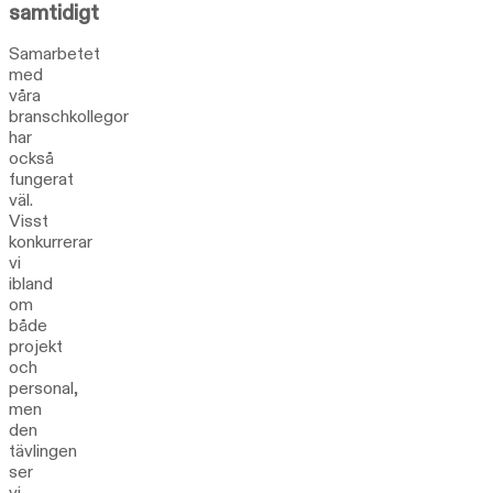
samtidigt
Samarbetet
med
våra
branschkollegor
har
också
fungerat
väl.
Visst
konkurrerar
vi
ibland
om
både
projekt
och
personal,
men
den
tävlingen
ser
vi