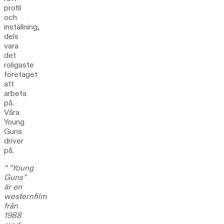
profil
och
inställning,
dels
vara
det
roligaste
företaget
att
arbeta
på.
Våra
Young
Guns
driver
på.
* “Young
Guns”
är en
westernfilm
från
1988