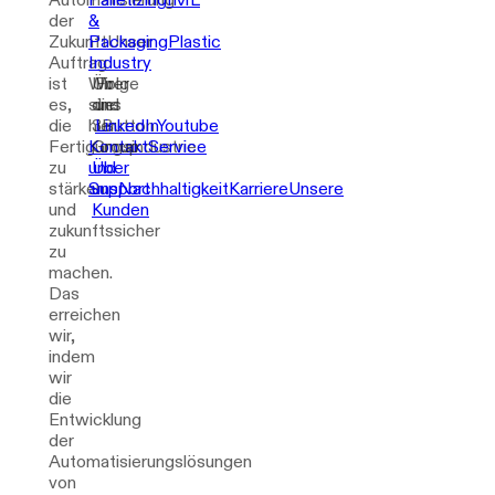
der
&
Zukunft
Packaging
Unser
Plastic
Auftrag
Industry
ist
Wir
Über
Folge
es,
sind
die
uns
die
hier
3Button
LinkedIn
Youtube
Fertigungsindustrie
Kontakt
Group
Service
zu
und
Über
stärken
Support
uns
Nachhaltigkeit
Karriere
Unsere
und
Kunden
zukunftssicher
zu
machen.
Das
erreichen
wir,
indem
wir
die
Entwicklung
der
Automatisierungslösungen
von