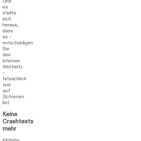
Und
es
stellte
sich
heraus,
dass
es –
entschuldigen
Sie
den
internen
Wortwitz
–
tatsächlich
wie
auf
Schienen
lief.
Keine
Crashtests
mehr
Mithilfe