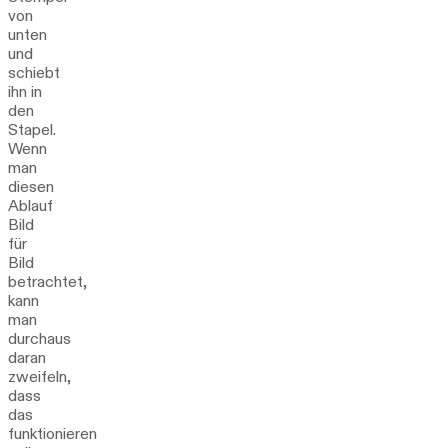
von
unten
und
schiebt
ihn in
den
Stapel.
Wenn
man
diesen
Ablauf
Bild
für
Bild
betrachtet,
kann
man
durchaus
daran
zweifeln,
dass
das
funktionieren